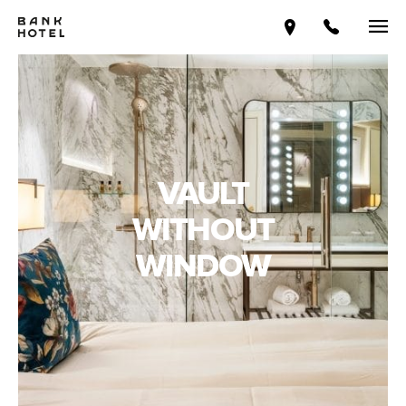
VAULT
WITHOUT
WINDOW